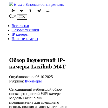
Skip
is-vi.ru
Безопасность в деталях
to
content
Menu
Все статьи
Обзоры техники
IP-камеры
Ночные камеры
Обзор бюджетной IP-
камеры Laxihub M4T
Опубликовано: 06.10.2025
Рубрика:
IP-камеры
Сегодняшний небольшой обзор
посвящен простой WiFi камере.
Модель Laxihub M4T
предназначена для домашнего
использования и записывает видео