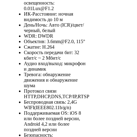
освещенность:
0.01Lux@F1.2
ИК-Расстояние: ночная
видимость до 10 м
День/Ночь: Авто (ICR)/цвет/
черный, белый
WDR: DWDR
Объектив: 3.6mm@F2.0, 115°
Сжатие: H.264
Скорость передачи бит: 32
кбит/с ~ 2 Мбит/с
Аудио вход/выход: микрофон
и динамик
Тревога: обнаружение
движения и обнаружение
шума
Протокол связи
HTTP,DHCP,DNS,TCP/IP,RTSP
Беспроводная связь: 2,4G
WIFI(IEEE802.11b/g/n)
Поддерживаемая OS: iOS 8
или более поздней версии,
Android 4,2 или более
поздней версии
Безопасность: