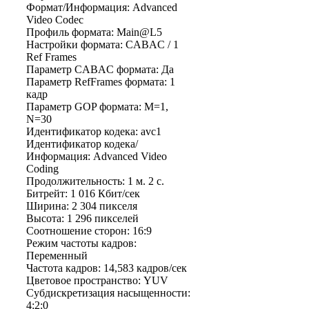
Формат/Информация: Advanced
Video Codec
Профиль формата: Main@L5
Настройки формата: CABAC / 1
Ref Frames
Параметр CABAC формата: Да
Параметр RefFrames формата: 1
кадр
Параметр GOP формата: M=1,
N=30
Идентификатор кодека: avc1
Идентификатор кодека/
Информация: Advanced Video
Coding
Продолжительность: 1 м. 2 с.
Битрейт: 1 016 Кбит/сек
Ширина: 2 304 пикселя
Высота: 1 296 пикселей
Соотношение сторон: 16:9
Режим частоты кадров:
Переменный
Частота кадров: 14,583 кадров/сек
Цветовое пространство: YUV
Субдискретизация насыщенности:
4:2:0